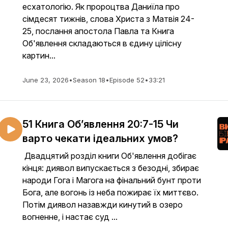
есхатологію. Як пророцтва Даниїла про
сімдесят тижнів, слова Христа з Матвія 24-
25, послання апостола Павла та Книга
Об'явлення складаються в єдину цілісну
картин...
June 23, 2026
•
Season 18
•
Episode 52
•
33:21
51 Книга Об’явлення 20:7-15 Чи
варто чекати ідеальних умов?
Двадцятий розділ книги Об'явлення добігає
кінця: диявол випускається з безодні, збирає
народи Гога і Магога на фінальний бунт проти
Бога, але вогонь із неба пожирає їх миттєво.
Потім диявол назавжди кинутий в озеро
вогненне, і настає суд ...