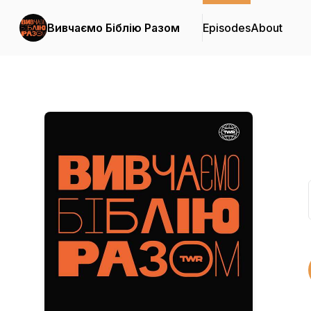
Вивчаємо Біблію Разом
Episodes
About