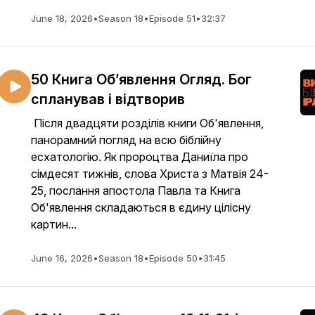
June 18, 2026
•
Season 18
•
Episode 51
•
32:37
50 Книга Об’явлення Огляд. Бог
спланував і відтворив
Після двадцяти розділів книги Об'явлення,
панорамний погляд на всю біблійну
есхатологію. Як пророцтва Даниїла про
сімдесят тижнів, слова Христа з Матвія 24-
25, послання апостола Павла та Книга
Об'явлення складаються в єдину цілісну
картин...
June 16, 2026
•
Season 18
•
Episode 50
•
31:45