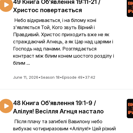
49 Книга Об’явлення 19:11-21 /
Христос повертається
Небо відкривається, і на білому коні
з'являється Той, Кого звуть Вірний і
Правдивий. Христос приходить вже не як
страждаючий Агнець, а як Цар над царями і
Господь над панами. Розглядається
контраст між білим конем шостого розділу і
білим ...
June 11, 2026
•
Season 18
•
Episode 49
•
37:42
48 Книга Об’явлення 19:1-9 /
Алілуя! Весілля Агнця настало
Після плачу та загибелі Вавилону небо
вибухає чотириразовим «Алілуя!» Цей різкий