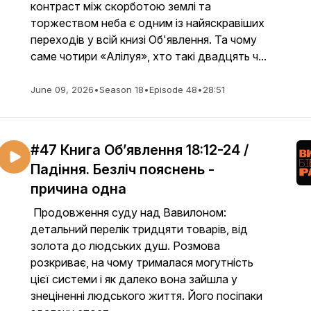
контраст між скорботою землі та
торжеством неба є одним із найяскравіших
переходів у всій книзі Об'явлення. Та чому
саме чотири «Алілуя», хто такі двадцять ч...
June 09, 2026
•
Season 18
•
Episode 48
•
28:51
#47 Книга Об’явлення 18:12-24 /
Падіння. Безліч пояснень -
причина одна
Продовження суду над Вавилоном:
детальний перелік тридцяти товарів, від
золота до людських душ. Розмова
розкриває, на чому трималася могутність
цієї системи і як далеко вона зайшла у
знеціненні людського життя. Його посіпаки