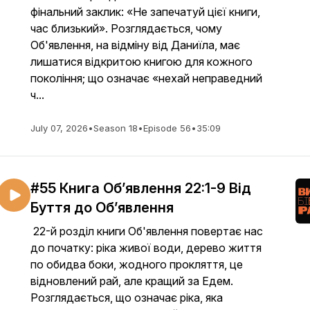
фінальний заклик: «Не запечатуй цієї книги,
час близький». Розглядається, чому
Об'явлення, на відміну від Даниїла, має
лишатися відкритою книгою для кожного
покоління; що означає «нехай неправедний
ч...
July 07, 2026
•
Season 18
•
Episode 56
•
35:09
#55 Книга Об’явлення 22:1-9 Від
Буття до Об’явлення
22-й розділ книги Об'явлення повертає нас
до початку: ріка живої води, дерево життя
по обидва боки, жодного прокляття, це
відновлений рай, але кращий за Едем.
Розглядається, що означає ріка, яка