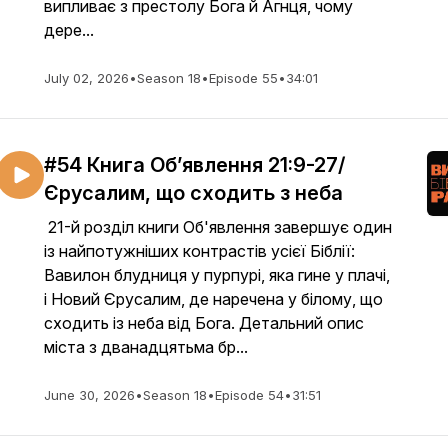
випливає з престолу Бога й Агнця, чому
дере...
July 02, 2026
•
Season 18
•
Episode 55
•
34:01
#54 Книга Об’явлення 21:9-27/
Єрусалим, що сходить з неба
21-й розділ книги Об'явлення завершує один
із найпотужніших контрастів усієї Біблії:
Вавилон блудниця у пурпурі, яка гине у плачі,
і Новий Єрусалим, де наречена у білому, що
сходить із неба від Бога. Детальний опис
міста з дванадцятьма бр...
June 30, 2026
•
Season 18
•
Episode 54
•
31:51