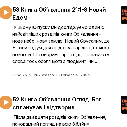
53 Книга Об’явлення 21:1-8 Новий
Едем
У цьому випуску ми досліджуємо один із
найсвітліших розділів книги Об’явлення -
нове небо, нову землю, Новий Єрусалим, де
Божий задум для людства нарешті досягає
повноти. Поговоримо про те, що означають
слова «ось оселя Бога з людьми», чи...
June 25, 2026
•
Season 18
•
Episode 53
•
35:26
52 Книга Об’явлення Огляд. Бог
спланував і відтворив
Після двадцяти розділів книги Об'явлення,
панорамний погляд на всю біблійну