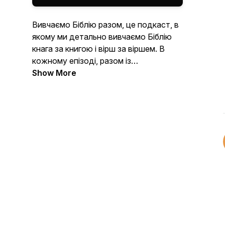
Вивчаємо Біблію разом, це подкаст, в
якому ми детально вивчаємо Біблію
кнага за книгою і вірш за віршем. В
кожному епізоді, разом із
запрошеними екпертами ми
Show More
намагаємось не просто зрозуміти що
хотів сказати Бог, а і обгорити
примінення цих речей у нашому житті.