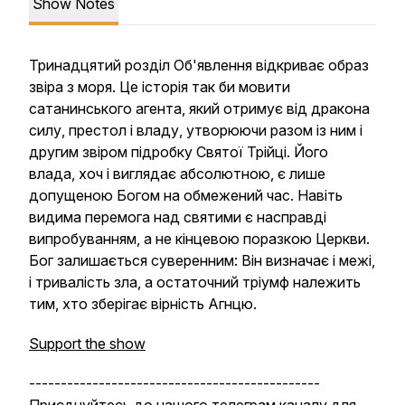
Show Notes
Тринадцятий розділ Об'явлення відкриває образ
звіра з моря. Це історія так би мовити
сатанинського агента, який отримує від дракона
силу, престол і владу, утворюючи разом із ним і
другим звіром підробку Святої Трійці. Його
влада, хоч і виглядає абсолютною, є лише
допущеною Богом на обмежений час. Навіть
видима перемога над святими є насправді
випробуванням, а не кінцевою поразкою Церкви.
Бог залишається суверенним: Він визначає і межі,
і тривалість зла, а остаточний тріумф належить
тим, хто зберігає вірність Агнцю.
Support the show
----------------------------------------------