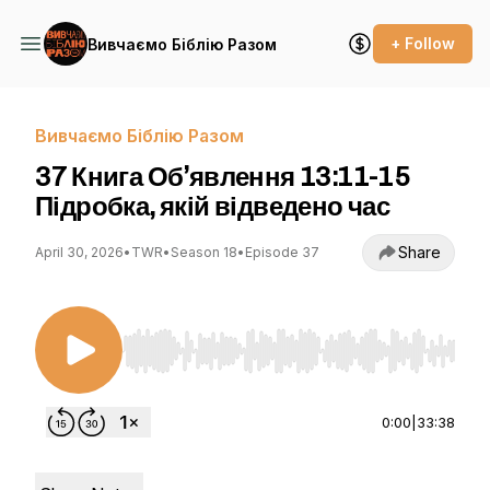
+ Follow
Вивчаємо Біблію Разом
Вивчаємо Біблію Разом
37 Книга Об’явлення 13:11-15
Підробка, якій відведено час
Share
April 30, 2026
•
TWR
•
Season 18
•
Episode 37
Use Left/Right to seek, Home/End to jump to st
0:00
|
33:38