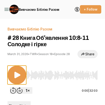
+ Follow
Вивчаємо Біблію Разом
Вивчаємо Біблію Разом
# 28 Книга Об’явлення 10:8-11
Солодке і гірке
Share
March 31, 2026
•
TWR
•
Season 18
•
Episode 28
Use Left/Right to seek, Home/End to jump to st
0:00
|
32:03