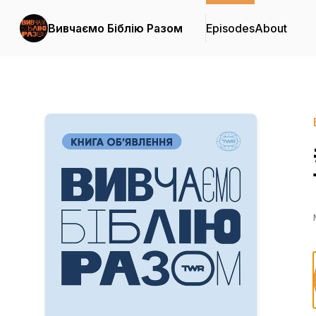
Вивчаємо Біблію Разом
Episodes
About