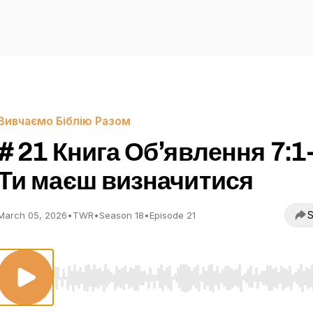
Вивчаємо Біблію Разом
# 21 Книга Об’явлення 7:1
Ти маєш визначитися
S
March 05, 2026
•
TWR
•
Season 18
•
Episode 21
Use Left/Right to seek, Home/End to jump to start o