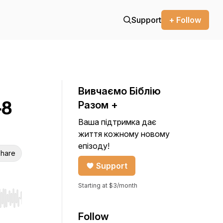
Support
+ Follow
Вивчаємо Біблію
-8
Разом +
Ваша підтримка дає
життя кожному новому
епізоду!
hare
Support
Starting at $3/month
r end. Hold shift to jump forward or backward.
Follow