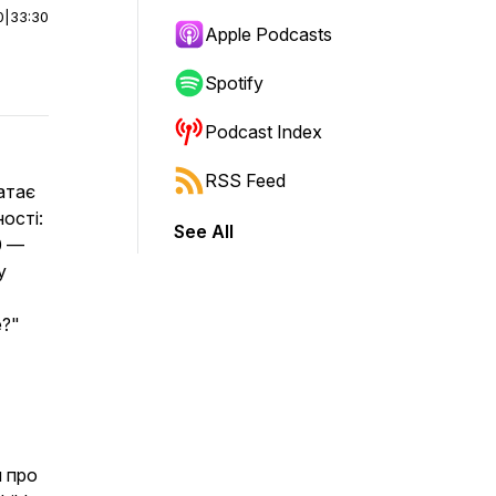
0
|
33:30
Apple Podcasts
Spotify
Podcast Index
RSS Feed
атає
ості:
See All
0 —
у
е?"
 про