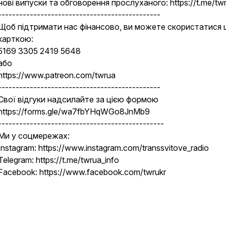
нові випуски та обговорення прослуханого: https://t.me/twr
----------------------------------------------
Щоб підтримати нас фінансово, ви можете скористатися 
карткою:
5169 3305 2419 5648
або
https://www.patreon.com/twrua
----------------------------------------------
Свої відгуки надсилайте за цією формою
https://forms.gle/wa7fbYHqWGo8JnMb9
-----------------------------------------------
Ми у соцмережах:
Instagram: https://www.instagram.com/transsvitove_radio
Telegram: https://t.me/twrua_info
Facebook: https://www.facebook.com/twrukr