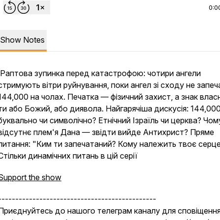
0:0
Show Notes
Раптова зупинка перед катастрофою: чотири ангели
стримують вітри руйнування, поки ангел зі сходу не запеч
144,000 на чолах. Печатка — фізичний захист, а знак власн
ти або Божий, або диявола. Найгарячіша дискусія: 144,00
буквально чи символічно? Етнічний Ізраїль чи церква? Чом
відсутнє плем'я Дана — звідти вийде Антихрист? Пряме
питання: "Ким ти запечатаний? Кому належить твоє серц
Стільки динамічних питань в цій серії
Support the show
----------------------------------------------
Приєднуйтесь до нашого телеграм каналу для сповіщення