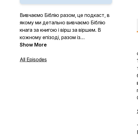
Вивчаємо Біблію разом, це подкаст, в
якому ми детально вивчаємо Біблію
кнага за книгою і вірш за віршем. В
кожному епізоді, разом із
запрошеними екпертами ми
Show More
намагаємось не просто зрозуміти що
хотів сказати Бог, а і обгорити
All Episodes
примінення цих речей у нашому житті.