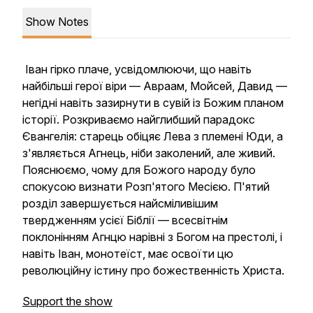
Show Notes
Іван гірко плаче, усвідомлюючи, що навіть
найбільші герої віри — Авраам, Мойсей, Давид —
негідні навіть зазирнути в сувій із Божим планом
історії. Розкриваємо найглибший парадокс
Євангелія: старець обіцяє Лева з племені Юди, а
з'являється Агнець, ніби заколений, але живий.
Пояснюємо, чому для Божого народу було
спокусою визнати Розп'ятого Месією. П'ятий
розділ завершується найсміливішим
твердженням усієї Біблії — всесвітнім
поклонінням Агнцю нарівні з Богом на престолі, і
навіть Іван, монотеїст, має освоїти цю
революційну істину про божественність Христа.
Support the show