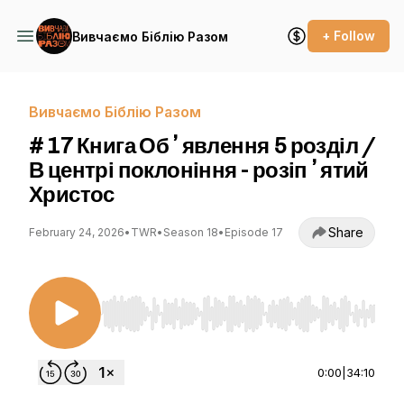
+ Follow
Вивчаємо Біблію Разом
Вивчаємо Біблію Разом
# 17 Книга Обʼявлення 5 розділ /
В центрі поклоніння - розіпʼятий
Христос
Share
February 24, 2026
•
TWR
•
Season 18
•
Episode 17
Use Left/Right to seek, Home/End to jump to st
0:00
|
34:10